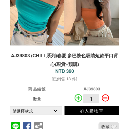
AJ39803 (CHILL系列)春夏 多巴胺色吸睛短款平口背
心(現貨+預購)
NTD 390
[已銷售 13 件]
商品編號
AJ39803
數量
加入購物車
收藏