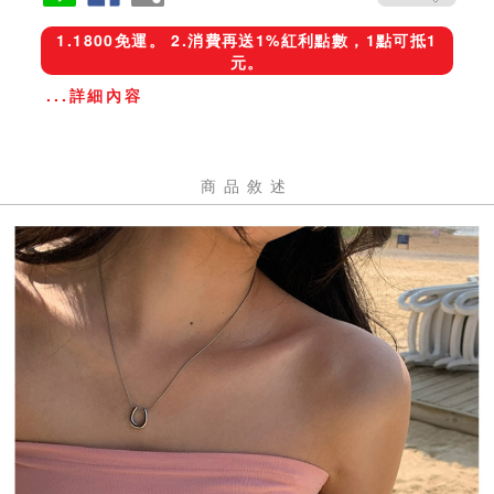
1.1800免運。 2.消費再送1%紅利點數，1點可抵1
元。
...詳細內容
商品敘述