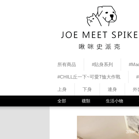
所有商品
#貼身系列
#Mad
#CHILL丘一下~可愛T恤大作戰
上身
下身
連身
外
全部
襪類
生活小物