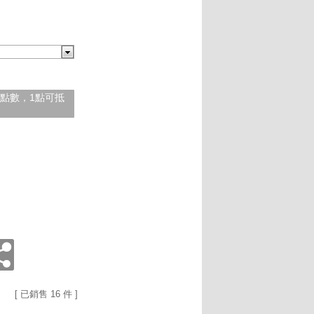
紅利點數，1點可抵
[ 已銷售 16 件 ]