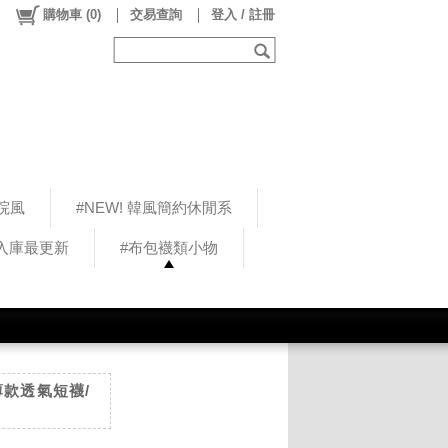
購物車
(
0
)
交易查詢
登入 / 註冊
院風
#NEW! 韓風簡約休閒系
5入庫最更新
#布包襪類小物
薄款透氣短襪/