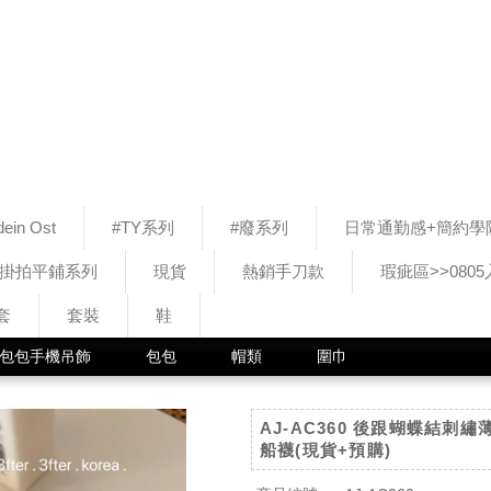
ein Ost
#TY系列
#廢系列
日常通勤感+簡約學
#掛拍平鋪系列
現貨
熱銷手刀款
瑕疵區>>080
套
套裝
鞋
包包手機吊飾
包包
帽類
圍巾
AJ-AC360 後跟蝴蝶結刺繡
船襪(現貨+預購)