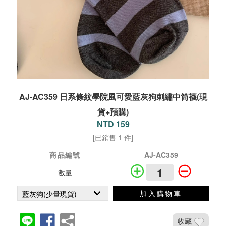
AJ-AC359 日系條紋學院風可愛藍灰狗刺繡中筒襪(現
貨+預購)
NTD 159
[已銷售 1 件]
商品編號
AJ-AC359
數量
加入購物車
收藏