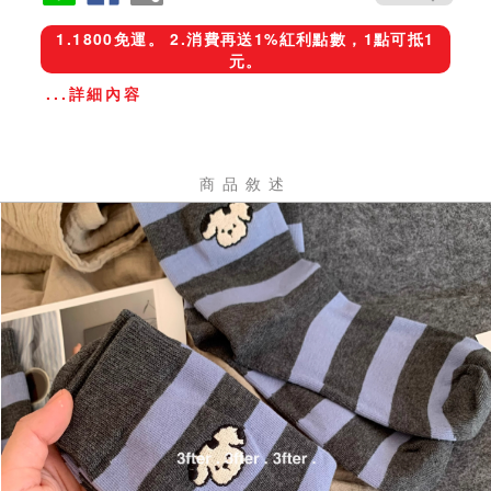
1.1800免運。 2.消費再送1%紅利點數，1點可抵1
元。
...詳細內容
商品敘述