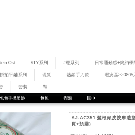
ein Ost
#TY系列
#廢系列
日常通勤感+簡約學
#掛拍平鋪系列
現貨
熱銷手刀款
瑕疵區>>080
套
套裝
鞋
包包手機吊飾
包包
帽類
圍巾
AJ-AC351 髮根頭皮按摩造
貨+預購)