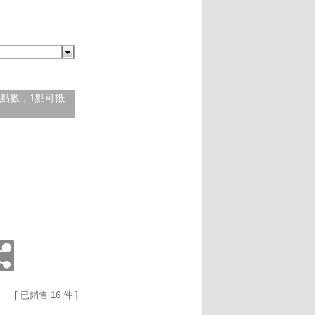
紅利點數，1點可抵
[ 已銷售 16 件 ]