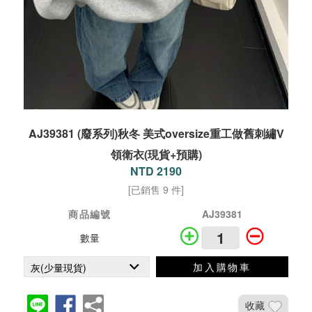
AJ39381 (廢系列)秋冬 美式oversize重工做舊刺繡V
領衛衣(現貨+預購)
NTD 2190
[已銷售 9 件]
商品編號
AJ39381
數量
加入購物車
收藏