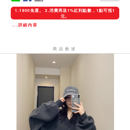
1.1800免運。 2.消費再送1%紅利點數，1點可抵1
元。
...詳細內容
商品敘述