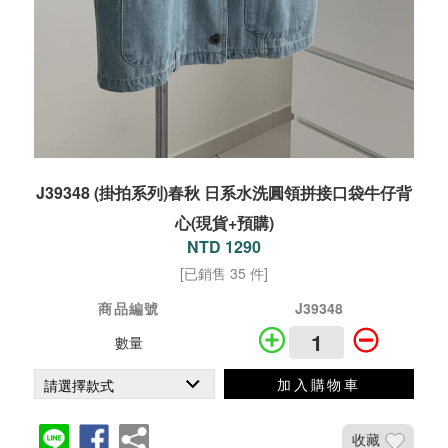
J39348 (掛拍系列)春秋 日系水洗圓領拼接口袋牛仔背
心(現貨+預購)
NTD 1290
[已銷售 35 件]
商品編號
J39348
數量
加入購物車
收藏