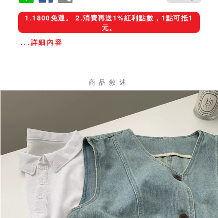
1.1800免運。 2.消費再送1%紅利點數，1點可抵1
元。
...詳細內容
商品敘述