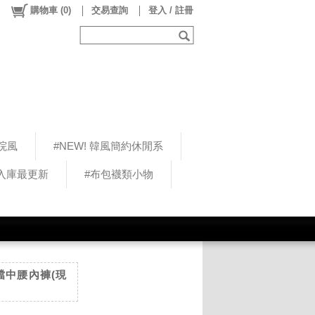
購物車
(
0
)
交易查詢
登入 / 註冊
院風
#NEW! 韓風簡約休閒系
5入庫最更新
#布包襪類小物
絲襠中腰內褲(現