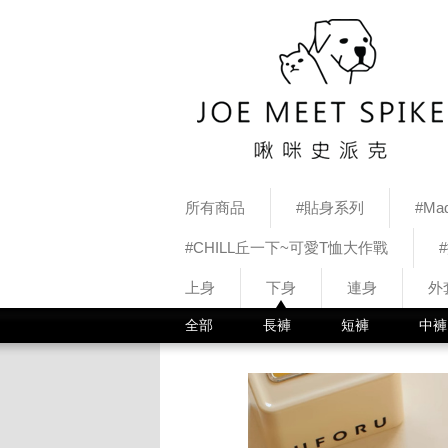
所有商品
#貼身系列
#Mad
#CHILL丘一下~可愛T恤大作戰
上身
下身
連身
外
全部
長褲
短褲
中褲