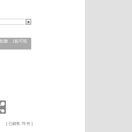
紅利點數，1點可抵
[ 已銷售 79 件 ]