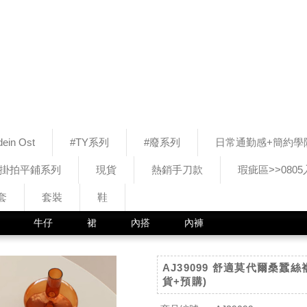
ein Ost
#TY系列
#廢系列
日常通勤感+簡約學
#掛拍平鋪系列
現貨
熱銷手刀款
瑕疵區>>080
套
套裝
鞋
牛仔
裙
內搭
內褲
AJ39099 舒適莫代爾桑蠶
貨+預購)