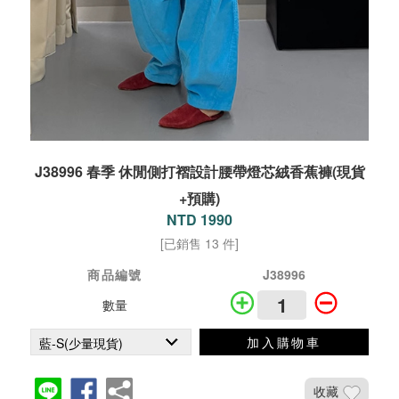
J38996 春季 休閒側打褶設計腰帶燈芯絨香蕉褲(現貨
+預購)
NTD 1990
[已銷售 13 件]
商品編號
J38996
數量
加入購物車
收藏