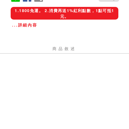
1.1800免運。 2.消費再送1%紅利點數，1點可抵1
元。
...詳細內容
商品敘述