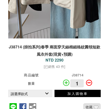
J38714 (掛拍系列)春季 兩面穿天絲棉細格紋圓領短款
風衣外套(現貨+預購)
NTD 2290
[已銷售 43 件]
商品編號
J38714
數量
加入購物車
收藏