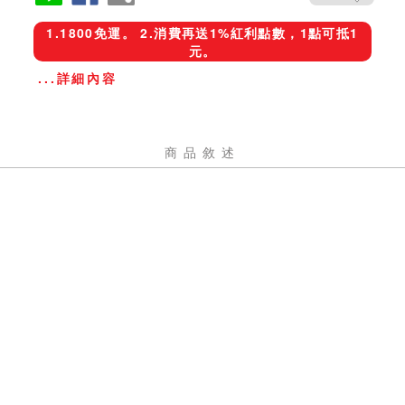
1.1800免運。 2.消費再送1%紅利點數，1點可抵1
元。
...詳細內容
商品敘述