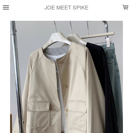
LOADING...
JOE MEET SPIKE