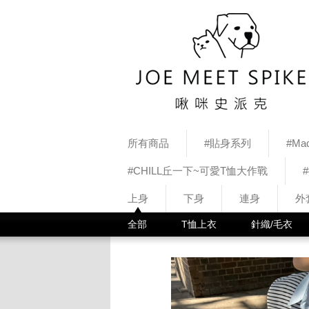
所有商品
#貼身系列
#Mad
#CHILL丘一下~可愛T恤大作戰
上身
下身
連身
外
全部
T恤上衣
針織/毛衣