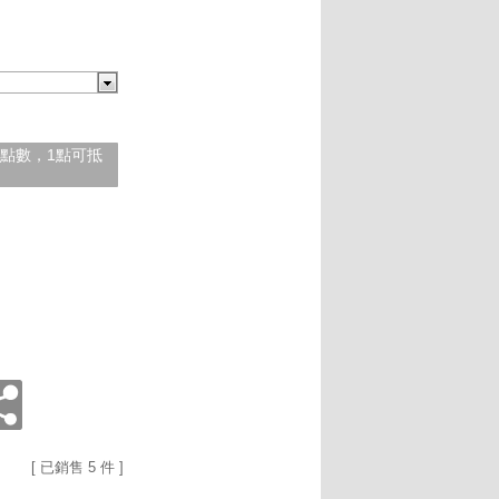
紅利點數，1點可抵
[ 已銷售 5 件 ]