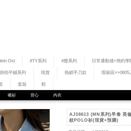
ein Ost
#TY系列
#廢系列
日常通勤感+簡約學
#掛拍平鋪系列
現貨
熱銷手刀款
瑕疵區>>080
套
套裝
鞋
襯衫
背心
內衣
AJ38613 (MN系列)早春
紋POLO衫(現貨+預購)