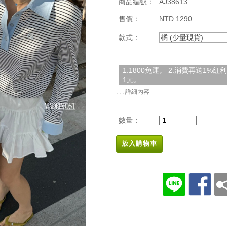
商品編號：
AJ38613
售價：
NTD 1290
款式：
橘 (少量現貨)
1.1800免運。 2.消費再送1%
1元。
. . . 詳細內容
數量：
放入購物車