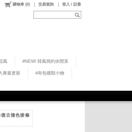
購物車
(
0
)
交易查詢
登入 / 註冊
院風
#NEW! 韓風簡約休閒系
5入庫最更新
#布包襪類小物
 英倫復古撞色接條