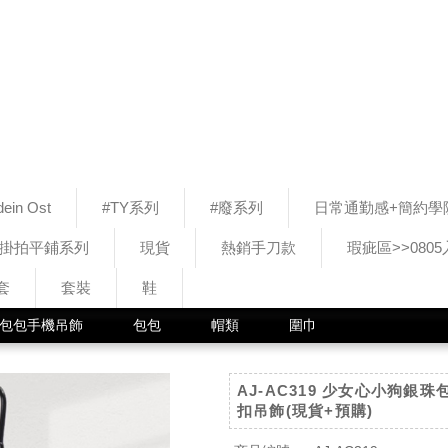
ein Ost
#TY系列
#廢系列
日常通勤感+簡約學
#掛拍平鋪系列
現貨
熱銷手刀款
瑕疵區>>080
套
套裝
鞋
包包手機吊飾
包包
帽類
圍巾
AJ-AC319 少女心小狗銀珠
扣吊飾(現貨+預購)