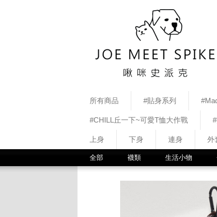
所有商品
#貼身系列
#Mad
#CHILL丘一下~可愛T恤大作戰
上身
下身
連身
外
全部
襪類
生活小物