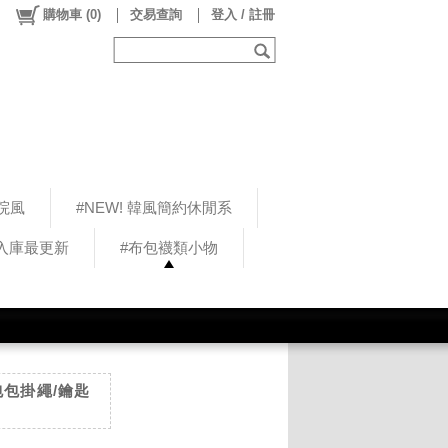
購物車
(
0
)
交易查詢
登入 / 註冊
院風
#NEW! 韓風簡約休閒系
5入庫最更新
#布包襪類小物
包包掛繩/鑰匙