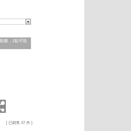
紅利點數，1點可抵
[ 已銷售 37 件 ]