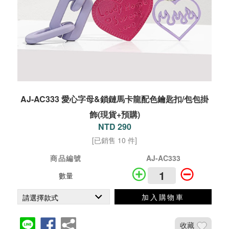
AJ-AC333 愛心字母&鎖鏈馬卡龍配色鑰匙扣/包包掛
飾(現貨+預購)
NTD 290
[已銷售 10 件]
商品編號
AJ-AC333
數量
加入購物車
收藏