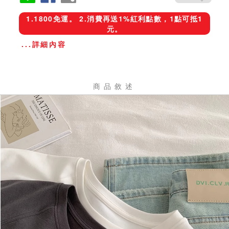
1.1800免運。 2.消費再送1%紅利點數，1點可抵1
元。
...詳細內容
商品敘述