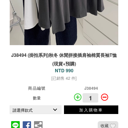
J38494 (掛拍系列)秋冬 休閒拼接插肩袖棉質長袖T恤
(現貨+預購)
NTD 990
[已銷售 42 件]
商品編號
J38494
數量
加入購物車
收藏