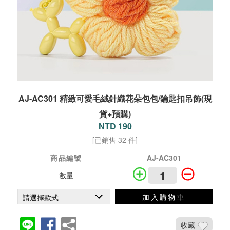
AJ-AC301 精緻可愛毛絨針織花朵包包/鑰匙扣吊飾(現
貨+預購)
NTD 190
[已銷售 32 件]
商品編號
AJ-AC301
數量
加入購物車
收藏