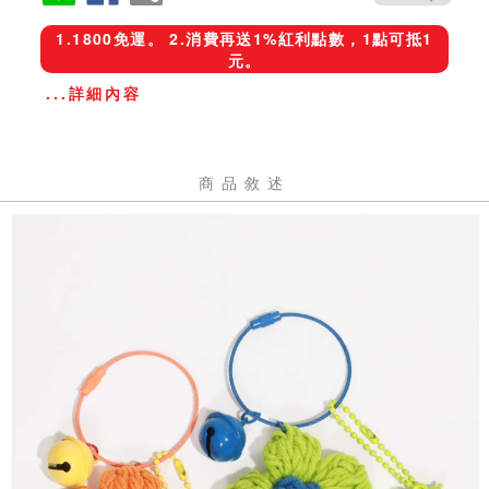
1.1800免運。 2.消費再送1%紅利點數，1點可抵1
元。
...詳細內容
商品敘述