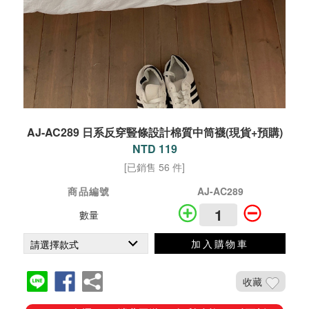
AJ-AC289 日系反穿豎條設計棉質中筒襪(現貨+預購)
NTD 119
[已銷售 56 件]
商品編號
AJ-AC289
數量
加入購物車
收藏