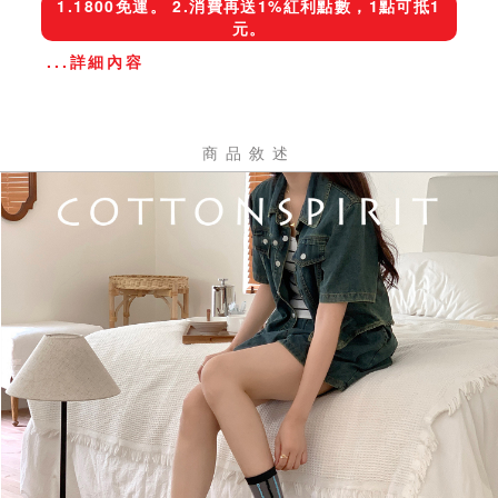
1.1800免運。 2.消費再送1%紅利點數，1點可抵1
元。
...詳細內容
商品敘述