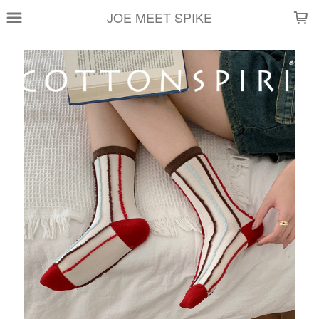
LOADING...
JOE MEET SPIKE