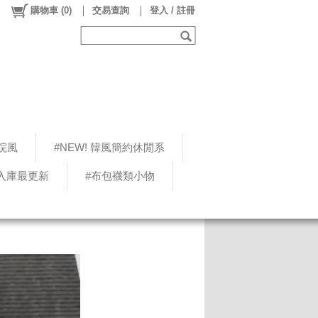
購物車
(
0
)
交易查詢
登入 / 註冊
院風
#NEW! 韓風簡約休閒系
5入庫最更新
#布包襪類小物