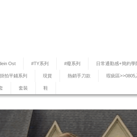
ein Ost
#TY系列
#廢系列
日常通勤感+簡約學
#掛拍平鋪系列
現貨
熱銷手刀款
瑕疵區>>080
套
套裝
鞋