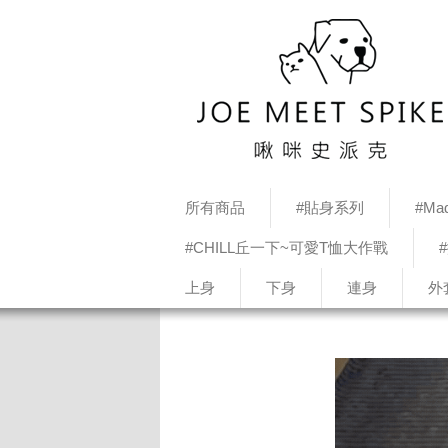
所有商品
#貼身系列
#Mad
#CHILL丘一下~可愛T恤大作戰
上身
下身
連身
外