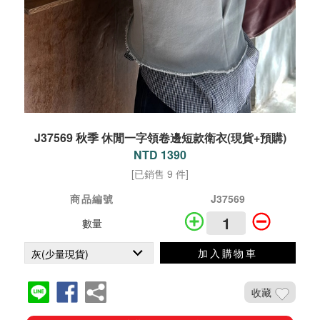
J37569 秋季 休閒一字領卷邊短款衛衣(現貨+預購)
NTD 1390
[已銷售 9 件]
商品編號
J37569
數量
加入購物車
收藏