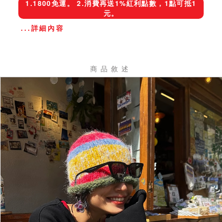
1.1800免運。 2.消費再送1%紅利點數，1點可抵1
元。
...詳細內容
商品敘述