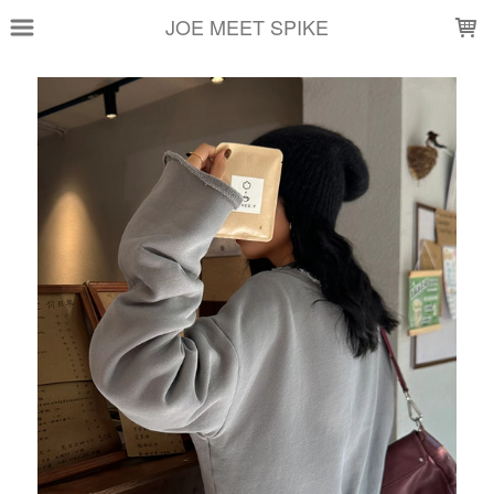
LOADING...
JOE MEET SPIKE