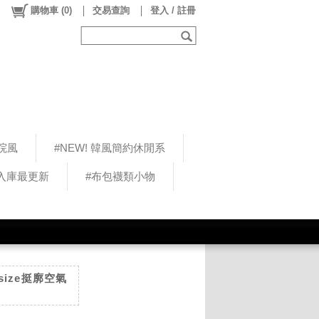
購物車
(
0
)
交易查詢
登入 / 註冊
院風
#NEW! 韓風簡約休閒系
5入庫最更新
#布包襪類小物
rsize挺廓空氣