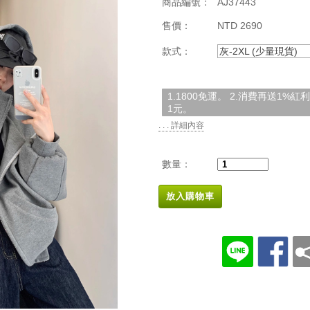
商品編號：
AJ37443
售價：
NTD 2690
款式：
灰-2XL (少量現貨)
1.1800免運。 2.消費再送1%
1元。
. . . 詳細內容
數量：
放入購物車