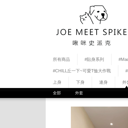
所有商品
#貼身系列
#Mad
#CHILL丘一下~可愛T恤大作戰
上身
下身
連身
外
全部
外套