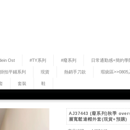
ein Ost
#TY系列
#廢系列
日常通勤感+簡約學
#掛拍平鋪系列
現貨
熱銷手刀款
瑕疵區>>080
套
套裝
鞋
AJ37443 (廢系列)秋季 ove
層寬鬆連帽外套(現貨+預購)