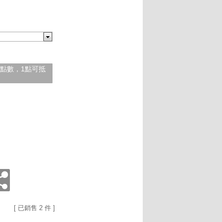
紅利點數，1點可抵
[ 已銷售 2 件 ]