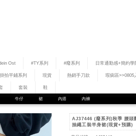
ein Ost
#TY系列
#廢系列
日常通勤感+簡約學
#掛拍平鋪系列
現貨
熱銷手刀款
瑕疵區>>080
套
套裝
鞋
牛仔
裙
內搭
內褲
AJ37446 (廢系列)秋季 
抽繩工裝半身裙(現貨+預購)