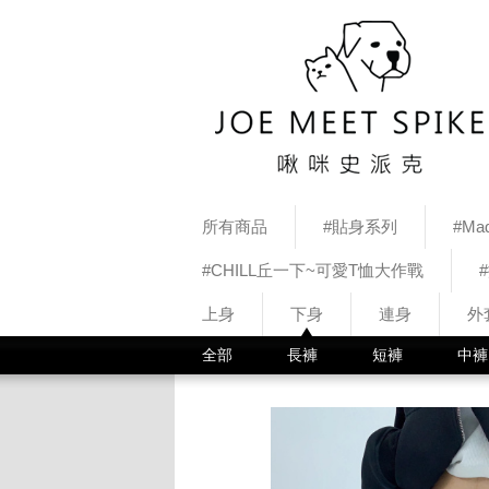
所有商品
#貼身系列
#Mad
#CHILL丘一下~可愛T恤大作戰
上身
下身
連身
外
全部
長褲
短褲
中褲