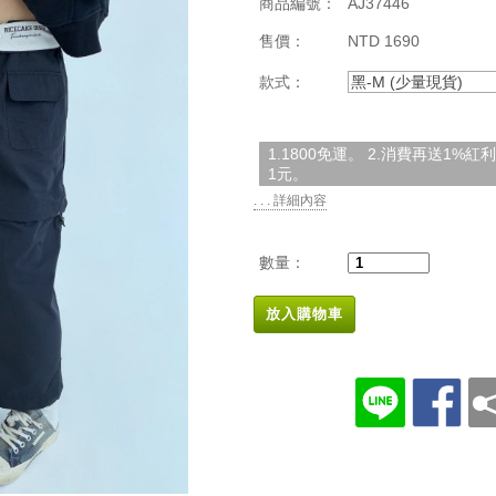
商品編號：
AJ37446
售價：
NTD 1690
款式：
黑-M (少量現貨)
1.1800免運。 2.消費再送1%
1元。
. . . 詳細內容
數量：
放入購物車