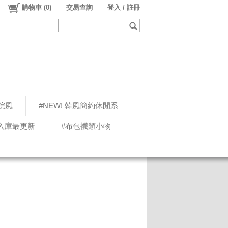
購物車
(
0
)
交易查詢
登入 / 註冊
院風
#NEW! 韓風簡約休閒系
5入庫最更新
#布包襪類小物