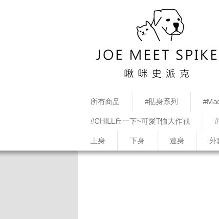
所有商品
#貼身系列
#Mad
#CHILL丘一下~可愛T恤大作戰
上身
下身
連身
外