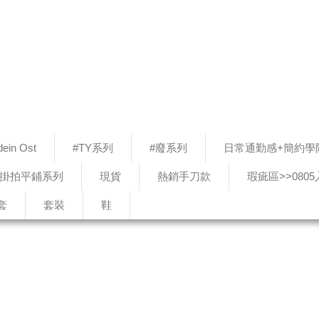
ein Ost
#TY系列
#廢系列
日常通勤感+簡約學
#掛拍平鋪系列
現貨
熱銷手刀款
瑕疵區>>080
套
套裝
鞋