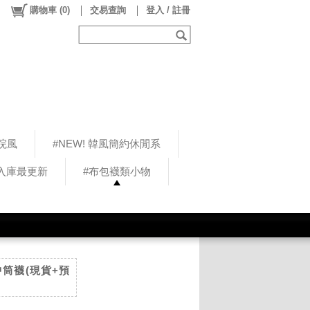
購物車
(
0
)
交易查詢
登入 / 註冊
院風
#NEW! 韓風簡約休閒系
5入庫最更新
#布包襪類小物
中筒襪(現貨+預