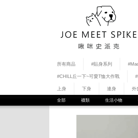
所有商品
#貼身系列
#Mad
#CHILL丘一下~可愛T恤大作戰
上身
下身
連身
外
全部
襪類
生活小物