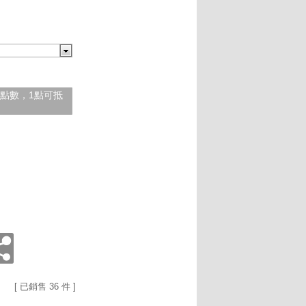
紅利點數，1點可抵
[ 已銷售 36 件 ]