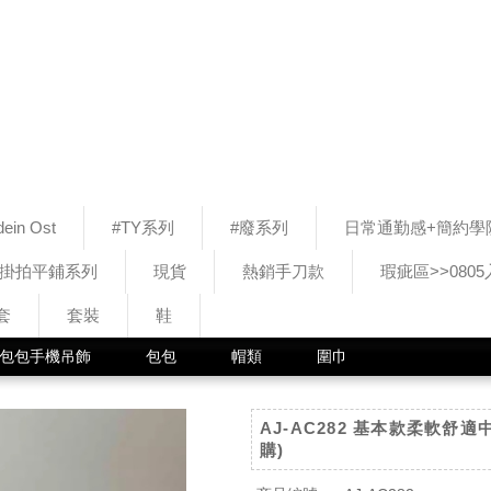
ein Ost
#TY系列
#廢系列
日常通勤感+簡約學
#掛拍平鋪系列
現貨
熱銷手刀款
瑕疵區>>080
套
套裝
鞋
包包手機吊飾
包包
帽類
圍巾
AJ-AC282 基本款柔軟舒適
購)