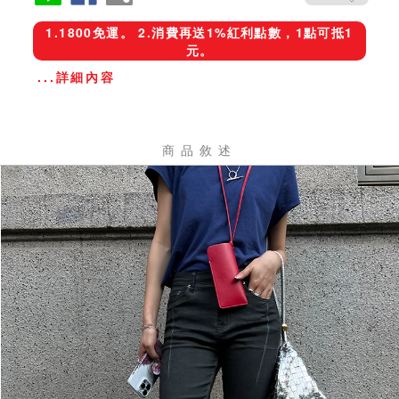
1.1800免運。 2.消費再送1%紅利點數，1點可抵1
元。
...詳細內容
商品敘述