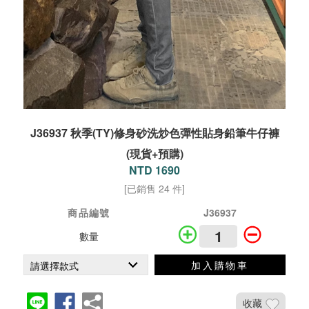
J36937 秋季(TY)修身砂洗炒色彈性貼身鉛筆牛仔褲
(現貨+預購)
NTD 1690
[已銷售 24 件]
商品編號
J36937
數量
加入購物車
收藏