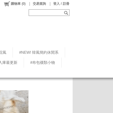
購物車
(
0
)
交易查詢
登入 / 註冊
院風
#NEW! 韓風簡約休閒系
5入庫最更新
#布包襪類小物