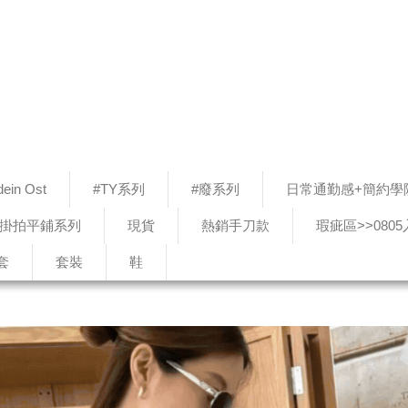
ein Ost
#TY系列
#廢系列
日常通勤感+簡約學
#掛拍平鋪系列
現貨
熱銷手刀款
瑕疵區>>080
套
套裝
鞋