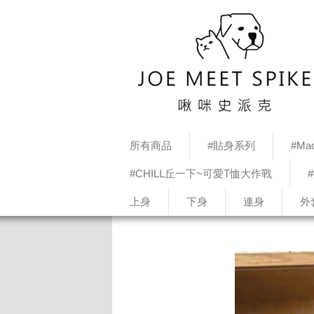
所有商品
#貼身系列
#Mad
#CHILL丘一下~可愛T恤大作戰
上身
下身
連身
外