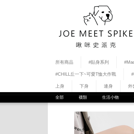
所有商品
#貼身系列
#Mad
#CHILL丘一下~可愛T恤大作戰
上身
下身
連身
外
全部
襪類
生活小物