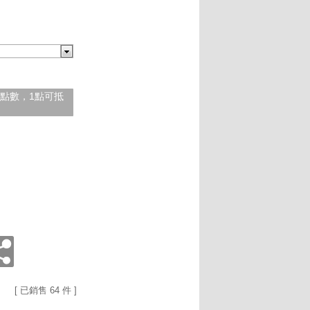
紅利點數，1點可抵
[ 已銷售 64 件 ]