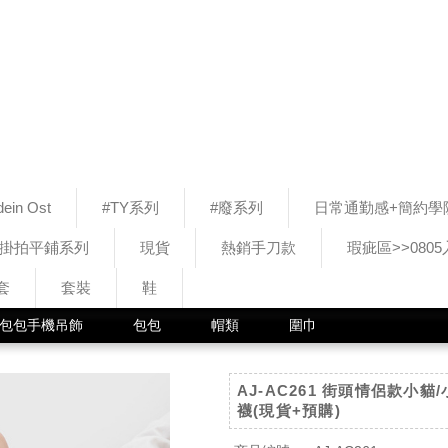
ein Ost
#TY系列
#廢系列
日常通勤感+簡約學
#掛拍平鋪系列
現貨
熱銷手刀款
瑕疵區>>080
套
套裝
鞋
包包手機吊飾
包包
帽類
圍巾
AJ-AC261 街頭情侶款小貓
襪(現貨+預購)