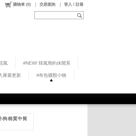
購物車
(
0
)
交易查詢
登入 / 註冊
院風
#NEW! 韓風簡約休閒系
5入庫最更新
#布包襪類小物
/小狗棉質中筒