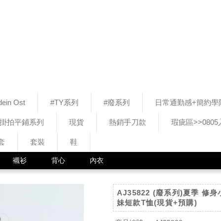
ein Ost
#TY系列
#廢系列
日常通勤感+簡約學
#掛拍平鋪系列
現貨
熱銷手刀款
瑕疵區>>080
套
套裝
鞋
襯衫
背心
內衣
AJ35822 (廢系列)夏季 
妹短款T恤(現貨+預購)