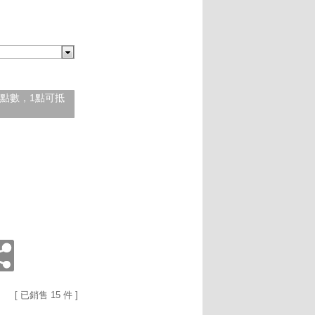
紅利點數，1點可抵
[ 已銷售 15 件 ]