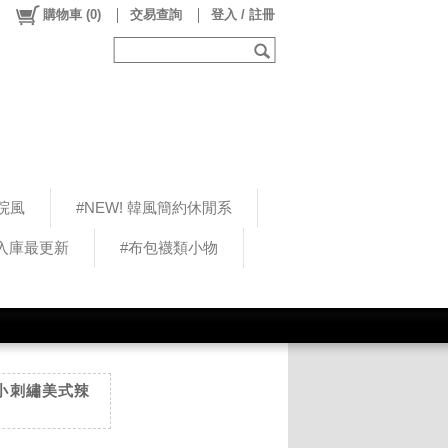
購物車
(
0
)
交易查詢
登入 / 註冊
院風
#NEW! 韓風簡約休閒系
5入庫最更新
#布包襪類小物
修身小刺繡美式辣