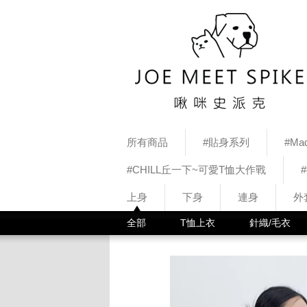
所有商品
#貼身系列
#Mad
#CHILL丘一下~可愛T恤大作戰
上身
下身
連身
外
全部
T恤上衣
針織/毛衣