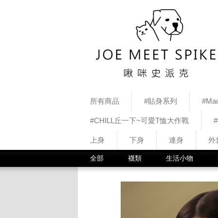
所有商品
#貼身系列
#Mad
#CHILL丘一下~可愛T恤大作戰
上身
下身
連身
外
全部
襪類
生活小物