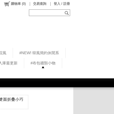
購物車
(
0
)
交易查詢
登入 / 註冊
院風
#NEW! 韓風簡約休閒系
5入庫最更新
#布包襪類小物
鏡-雙面折疊小巧