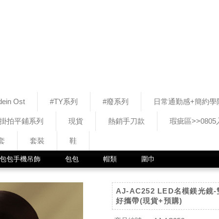
ein Ost
#TY系列
#廢系列
日常通勤感+簡約學
#掛拍平鋪系列
現貨
熱銷手刀款
瑕疵區>>080
套
套裝
鞋
包包手機吊飾
包包
帽類
圍巾
AJ-AC252 LED名模鎂光
好攜帶(現貨+預購)