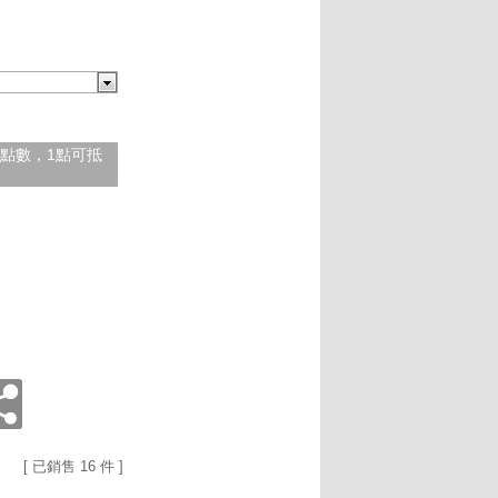
紅利點數，1點可抵
[ 已銷售 16 件 ]