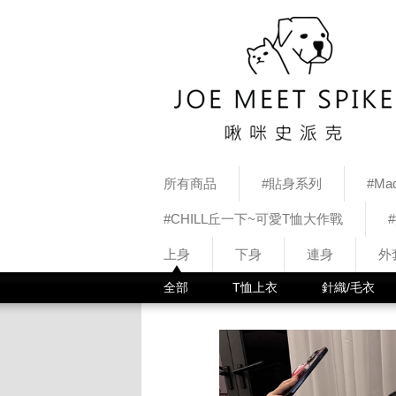
所有商品
#貼身系列
#Mad
#CHILL丘一下~可愛T恤大作戰
上身
下身
連身
外
全部
T恤上衣
針織/毛衣