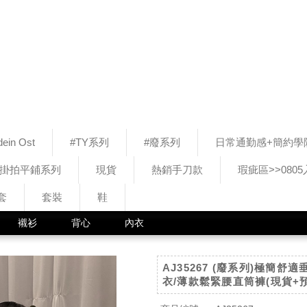
ein Ost
#TY系列
#廢系列
日常通勤感+簡約學
#掛拍平鋪系列
現貨
熱銷手刀款
瑕疵區>>080
套
套裝
鞋
襯衫
背心
內衣
AJ35267 (廢系列)極簡舒
衣/薄款鬆緊腰直筒褲(現貨+預