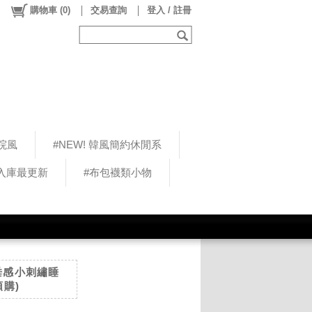
購物車
(
0
)
交易查詢
登入 / 註冊
院風
#NEW! 韓風簡約休閒系
5入庫最更新
#布包襪類小物
適垂感小刺繡睡
購)