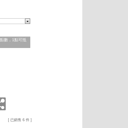
紅利點數，1點可抵
[ 已銷售 6 件 ]