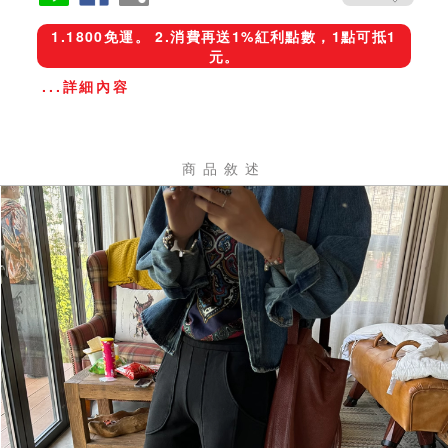
1.1800免運。 2.消費再送1%紅利點數，1點可抵1
元。
...詳細內容
商品敘述