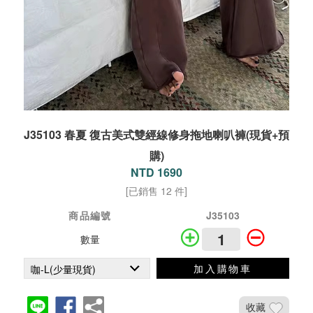
J35103 春夏 復古美式雙經線修身拖地喇叭褲(現貨+預
購)
NTD 1690
[已銷售 12 件]
商品編號
J35103
數量
加入購物車
收藏