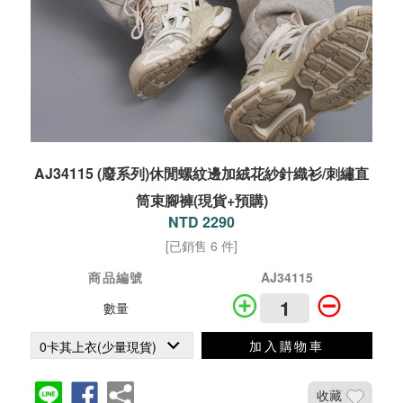
AJ34115 (廢系列)休閒螺紋邊加絨花紗針織衫/刺繡直
筒束腳褲(現貨+預購)
NTD 2290
[已銷售 6 件]
商品編號
AJ34115
數量
加入購物車
收藏