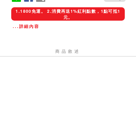
1.1800免運。 2.消費再送1%紅利點數，1點可抵1
元。
...詳細內容
商品敘述