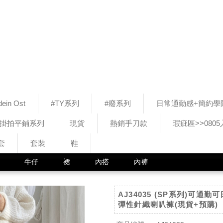
ein Ost
#TY系列
#廢系列
日常通勤感+簡約學
#掛拍平鋪系列
現貨
熱銷手刀款
瑕疵區>>080
套
套裝
鞋
牛仔
裙
內搭
內褲
AJ34035 (SP系列)可通
彈性針織喇叭褲(現貨+預購)