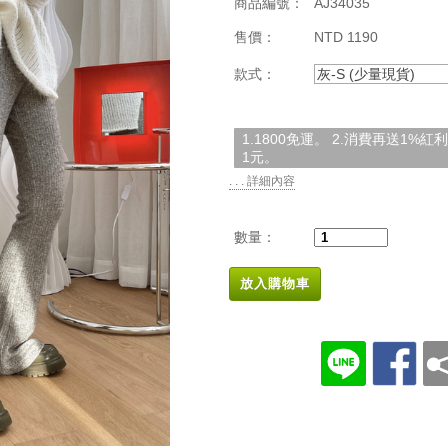
商品編號：
AJ34035
售價：
NTD 1190
款式：
灰-S (少量現貨)
1.1800免運。 2.消費再送1%
1元。
. . . 詳細內容
數量：
放入購物車