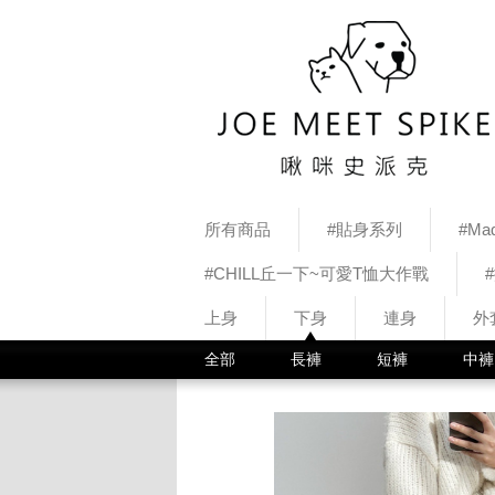
所有商品
#貼身系列
#Mad
#CHILL丘一下~可愛T恤大作戰
上身
下身
連身
外
全部
長褲
短褲
中褲