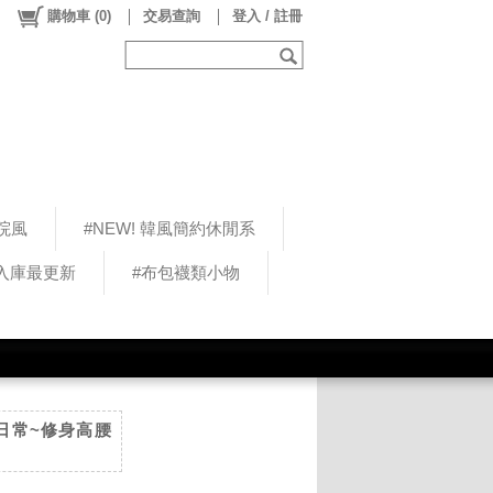
購物車
(
0
)
交易查詢
登入 / 註冊
院風
#NEW! 韓風簡約休閒系
5入庫最更新
#布包襪類小物
勤可日常~修身高腰