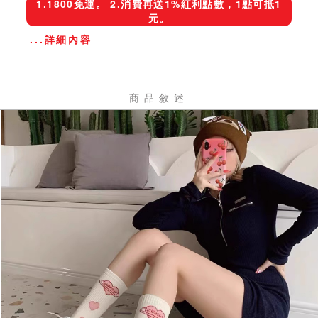
1.1800免運。 2.消費再送1%紅利點數，1點可抵1
元。
...詳細內容
商品敘述