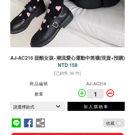
AJ-AC216 甜酷女孩~潮流愛心運動中筒襪(現貨+預購)
NTD 159
[已銷售 36 件]
商品編號
AJ-AC216
數量
加入購物車
收藏