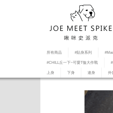
所有商品
#貼身系列
#Mad
#CHILL丘一下~可愛T恤大作戰
上身
下身
連身
外