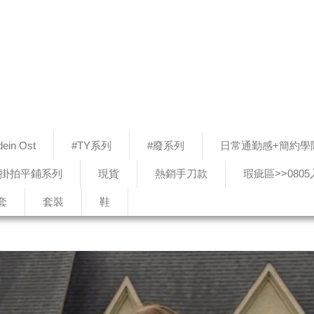
ein Ost
#TY系列
#廢系列
日常通勤感+簡約學
#掛拍平鋪系列
現貨
熱銷手刀款
瑕疵區>>080
套
套裝
鞋