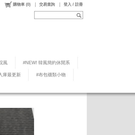
購物車
(
0
)
交易查詢
登入 / 註冊
院風
#NEW! 韓風簡約休閒系
5入庫最更新
#布包襪類小物