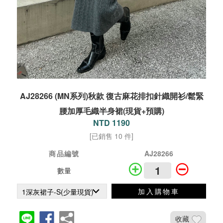
AJ28266 (MN系列)秋款 復古麻花排扣針織開衫/鬆緊
腰加厚毛織半身裙(現貨+預購)
NTD 1190
[已銷售 10 件]
商品編號
AJ28266
數量
加入購物車
收藏