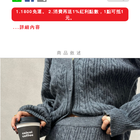
1.1800免運。 2.消費再送1%紅利點數，1點可抵1
元。
...詳細內容
商品敘述