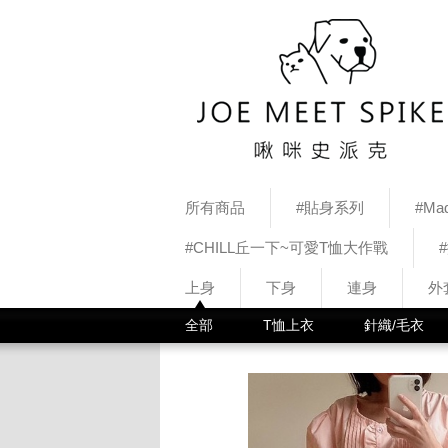
所有商品
#貼身系列
#Mad
#CHILL丘一下~可愛T恤大作戰
上身
下身
連身
外
全部
T恤上衣
針織/毛衣