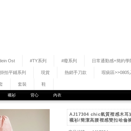
ein Ost
#TY系列
#廢系列
日常通勤感+簡約學
#掛拍平鋪系列
現貨
熱銷手刀款
瑕疵區>>080
套
套裝
鞋
襯衫
背心
內衣
AJ17304 chic氣質褶感
襯衫/簡潔高腰褶感雙扣哈倫褲 