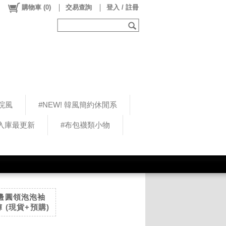
購物車
(
0
)
交易查詢
登入 / 註冊
院風
#NEW! 韓風簡約休閒系
5入庫最更新
#布包襪類小物
木耳邊圓領泡泡袖
(現貨+預購)