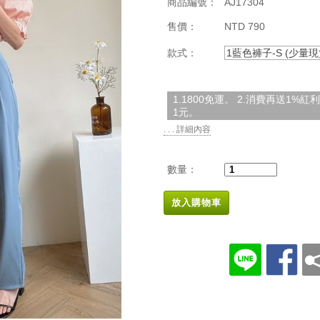
商品編號：
AJ17304
售價：
NTD 790
款式：
1藍色褲子-S (少量現
1.1800免運。 2.消費再送1%
1元。
. . . 詳細內容
數量：
放入購物車