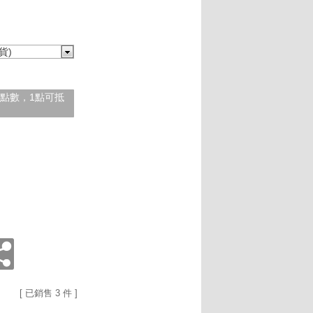
貨)
紅利點數，1點可抵
[ 已銷售 3 件 ]